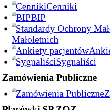
Cenniki
BIP
Małoletnich
Anki
Sygnaliści
Zamówienia Publiczne
Z
Placówki SP ZOZ