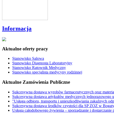
Informacja
Aktualne oferty pracy
Stanowisko Salowa
Stanowisko Diagnosta Laboratoryjny
Stanowisko Ratownik Medyczny
Stanowisko specjalista medycyny rodzinnej
Aktualne Zamówienia Publiczne
Sukcesywna dostawa wyrobów farmaceutycznych oraz materi
Sukcesywna dostawa artykułów medycznych jednorazowego u
"Usługa odbioru, transportu i unieszkodliwiania zakaźnych o
Sukcesywna dostawa środków czystości dla SP ZOZ w Bogaty
Usługa całodobowego żywienia – sporządzanie i dostarczani