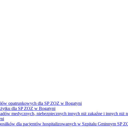
ałów opatrunkowych dla SP ZOZ w Bogatyni
żytku dla SP ZOZ w Bogatyni
dpadów medycznych, niebezpiecznych innych niż zakaźne i innych niż
ni
e posiłków dla pacjentów hospitalizowanych w Szpitalu Gminnym SP 