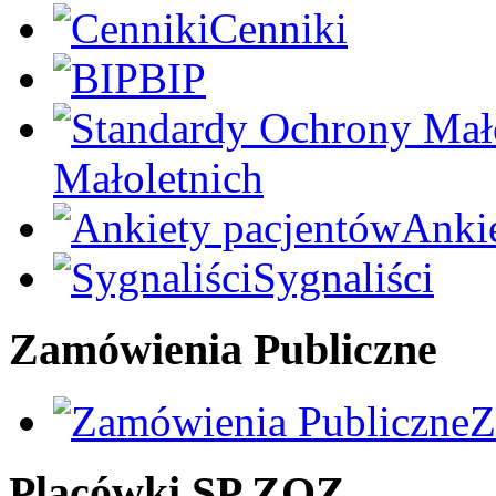
Cenniki
BIP
Małoletnich
Anki
Sygnaliści
Zamówienia Publiczne
Z
Placówki SP ZOZ