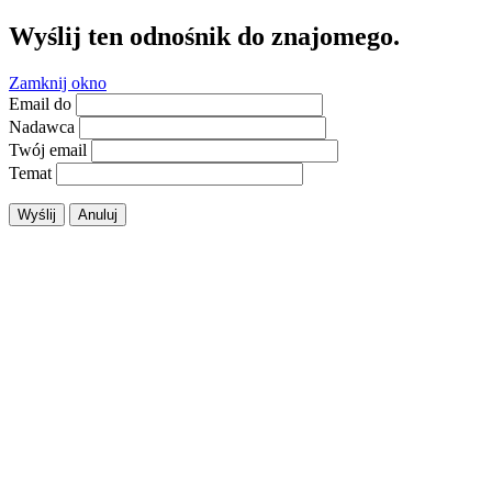
Wyślij ten odnośnik do znajomego.
Zamknij okno
Email do
Nadawca
Twój email
Temat
Wyślij
Anuluj