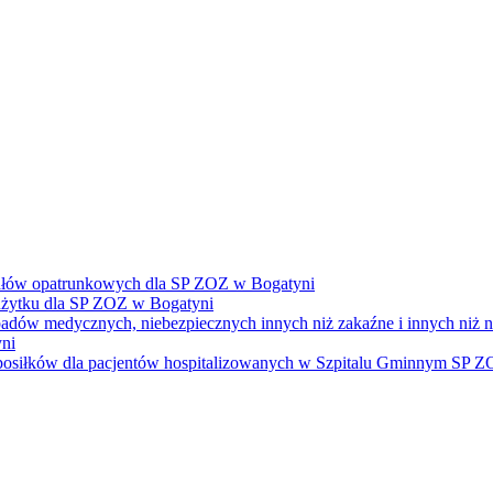
ałów opatrunkowych dla SP ZOZ w Bogatyni
żytku dla SP ZOZ w Bogatyni
dpadów medycznych, niebezpiecznych innych niż zakaźne i innych niż
ni
e posiłków dla pacjentów hospitalizowanych w Szpitalu Gminnym SP 