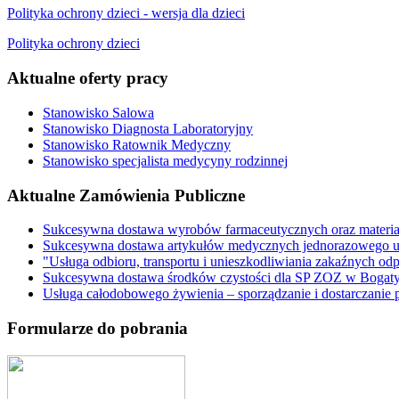
Polityka ochrony dzieci - wersja dla dzieci
Polityka ochrony dzieci
Aktualne oferty pracy
Stanowisko Salowa
Stanowisko Diagnosta Laboratoryjny
Stanowisko Ratownik Medyczny
Stanowisko specjalista medycyny rodzinnej
Aktualne Zamówienia Publiczne
Sukcesywna dostawa wyrobów farmaceutycznych oraz materi
Sukcesywna dostawa artykułów medycznych jednorazowego u
"Usługa odbioru, transportu i unieszkodliwiania zakaźnych o
Sukcesywna dostawa środków czystości dla SP ZOZ w Bogaty
Usługa całodobowego żywienia – sporządzanie i dostarczani
Formularze do pobrania