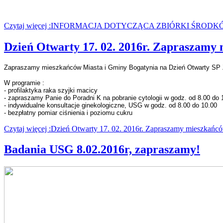
Czytaj więcej :INFORMACJA DOTYCZĄCA ZBIÓRKI ŚROD
Dzień Otwarty 17. 02. 2016r. Zapraszamy
Zapraszamy mieszkańców Miasta i Gminy Bogatynia na Dzień Otwarty SP 
W programie :
- profilaktyka raka szyjki macicy
- zapraszamy Panie do Poradni K na pobranie cytologii w godz. od 8.00 do 
- indywidualne konsultacje ginekologiczne, USG w godz. od 8.00 do 10.00
- bezpłatny pomiar ciśnienia i poziomu cukru
Czytaj więcej :Dzień Otwarty 17. 02. 2016r. Zapraszamy mieszkańcó
Badania USG 8.02.2016r, zapraszamy!