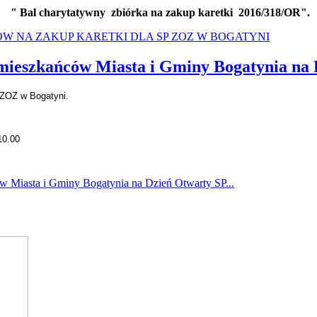
" Bal charytatywny zbiórka na zakup karetki 2016/318/OR".
KÓW NA ZAKUP KARETKI DLA SP ZOZ W BOGATYNI
 mieszkańców Miasta i Gminy Bogatynia na
ZOZ w Bogatyni.
10.00
w Miasta i Gminy Bogatynia na Dzień Otwarty SP...