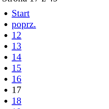
Start
poprz.
12
13
14
15
16
17
18