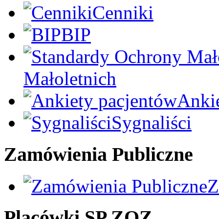
Cenniki
BIP
Małoletnich
Anki
Sygnaliści
Zamówienia Publiczne
Z
Placówki SP ZOZ