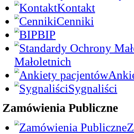
Kontakt
Cenniki
BIP
Małoletnich
Anki
Sygnaliści
Zamówienia Publiczne
Z