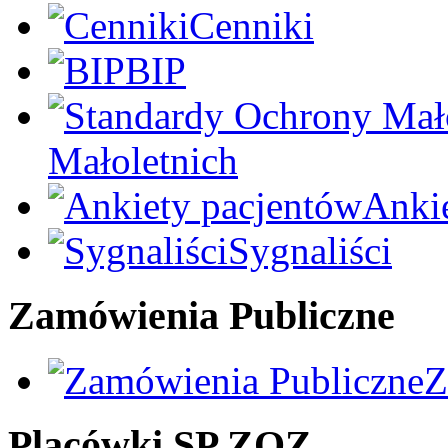
Cenniki
BIP
Małoletnich
Anki
Sygnaliści
Zamówienia Publiczne
Z
Placówki SP ZOZ