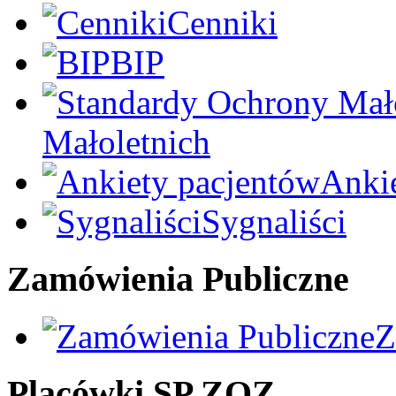
Cenniki
BIP
Małoletnich
Anki
Sygnaliści
Zamówienia Publiczne
Z
Placówki SP ZOZ