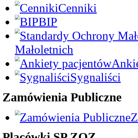
Cenniki
BIP
Małoletnich
Anki
Sygnaliści
Zamówienia Publiczne
Z
Placówki SP ZOZ