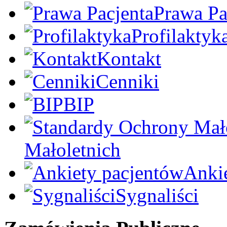
Prawa Pa
Profilaktyk
Kontakt
Cenniki
BIP
Małoletnich
Anki
Sygnaliści