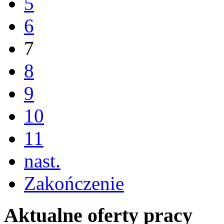
5
6
7
8
9
10
11
nast.
Zakończenie
Aktualne oferty pracy