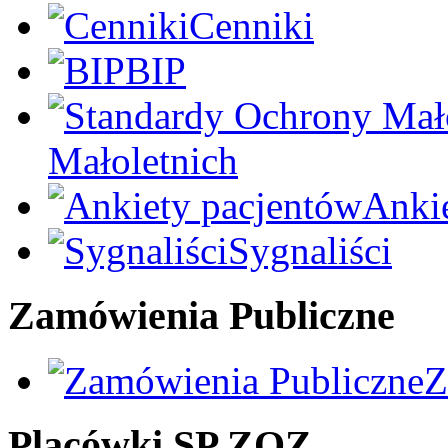
Cenniki
BIP
Małoletnich
Anki
Sygnaliści
Zamówienia Publiczne
Z
Placówki SP ZOZ