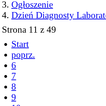
Ogłoszenie
Dzień Diagnosty Laborat
Strona 11 z 49
Start
poprz.
6
7
8
9