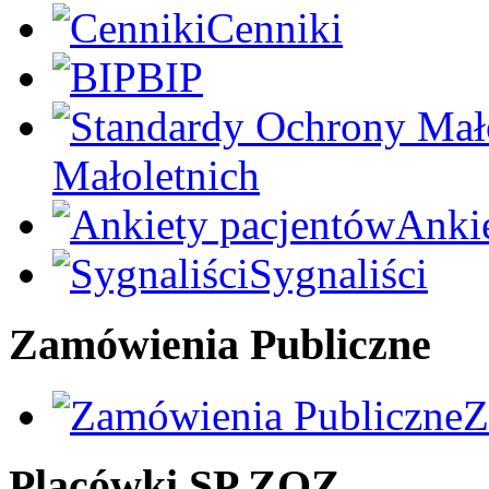
Cenniki
BIP
Małoletnich
Anki
Sygnaliści
Zamówienia Publiczne
Z
Placówki SP ZOZ