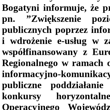
Bogatyni informuje, że pr
pn.
”Zwiększenie poz
publicznych poprzez inf
i wdrożenie e-usług w za
współfinansowany z
Euro
Regionalnego w ramach os
informacyjno-komunikac
publiczne poddziałanie
konkursy horyzontal
Operacyjnego Wojewódz