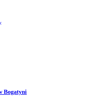
y
w Bogatyni