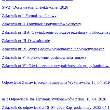
SWZ _Dostawa energii elektrycznej_2026
Zalacznik nr I_Formularz ofertowy
Zalacznik nr II_Formularz asortymentowo-cenowy
Zalacznik nr III A_Oświadczenie dotyczące przesłanek wykluczenia z
Zalacznik nr III_Oswiadczenie
Zalacznik nr IV_Wykaz dostaw wykonanych lub wykonywanych
Zalacznik nr V_Projektowane_postanowienia_umowy
Zalacznik nr VI_Oświadczenie o przynależności do grupy kapitałowe
Odpowiedzi Zamawiajacego na zapytania Wykonawców 15_04_202
nr 2 Odpowiedzi_na_zapytania Wykonawców z dnia 16_04_2026
Załącznik do odpowiedzi z 16_04_2026 Rap_godzinowy_2025-04-