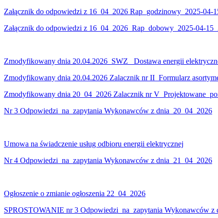
Załącznik do odpowiedzi z 16_04_2026 Rap_godzinowy_2025-04-
Załącznik do odpowiedzi z 16_04_2026_Rap_dobowy_2025-04-15
Zmodyfikowany dnia 20.04.2026 SWZ _Dostawa energii elektryczn
Zmodyfikowany dnia 20.04.2026 Zalacznik nr II_Formularz asorty
Zmodyfikowany dnia 20_04_2026 Zalacznik nr V_Projektowane_p
Nr 3 Odpowiedzi_na_zapytania Wykonawców z dnia 20_04_2026
Umowa na świadczenie usług odbioru energii elektrycznej
Nr 4 Odpowiedzi_na_zapytania Wykonawców z dnia 21_04_2026
Ogłoszenie o zmianie ogłoszenia 22_04_2026
SPROSTOWANIE nr 3 Odpowiedzi_na_zapytania Wykonawców z 