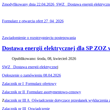
Zmodyfikowany dnia 22.04.2026 SWZ _Dostawa energii elektryczn
Formularz z otwarcia ofert 27_04_2026
Zawiadomienie o rozstrzygnięciu postępowania
Dostawa energii elektrycznej dla SP ZOZ 
Opublikowano: środa, 08, kwiecień 2026
SWZ _Dostawa energii elektryczne
j
Ogłoszenie o zamówieniu 08.04.2026
Zalacznik nr I_Formularz ofertowy
Zalacznik nr II_Formularz asortymentowo-cenowy
Z
alacznik nr III A_Oświadczenie dotyczące przesłanek wykluczenia z
Zalacznik nr III_Oswiadczenie