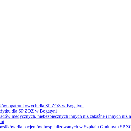
ałów opatrunkowych dla SP ZOZ w Bogatyni
żytku dla SP ZOZ w Bogatyni
dpadów medycznych, niebezpiecznych innych niż zakaźne i innych niż
ni
e posiłków dla pacjentów hospitalizowanych w Szpitalu Gminnym SP 