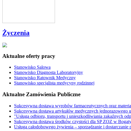
Życzenia
Aktualne oferty pracy
Stanowisko Salowa
Stanowisko Diagnosta Laboratoryjny
Stanowisko Ratownik Medyczny
Stanowisko specjalista medycyny rodzinnej
Aktualne Zamówienia Publiczne
Sukcesywna dostawa wyrobów farmaceutycznych oraz materi
Sukcesywna dostawa artykułów medycznych jednorazowego u
"Usługa odbioru, transportu i unieszkodliwiania zakaźnych o
Sukcesywna dostawa środków czystości dla SP ZOZ w Bogaty
Usługa całodobowego żywienia – sporządzanie i dostarczani