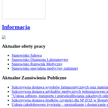
Informacja
Aktualne oferty pracy
Stanowisko Salowa
Stanowisko Diagnosta Laboratoryjny
Stanowisko Ratownik Medyczny
Stanowisko specjalista medycyny rodzinnej
Aktualne Zamówienia Publiczne
Sukcesywna dostawa wyrobów farmaceutycznych oraz materi
Sukcesywna dostawa artykułów medycznych jednorazowego u
"Usługa odbioru, transportu i unieszkodliwiania zakaźnych o
Sukcesywna dostawa środków czystości dla SP ZOZ w Bogaty
Usługa całodobowego żywienia – sporządzanie i dostarczani