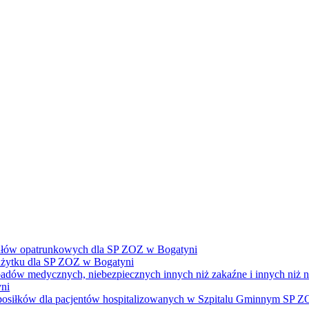
ałów opatrunkowych dla SP ZOZ w Bogatyni
żytku dla SP ZOZ w Bogatyni
dpadów medycznych, niebezpiecznych innych niż zakaźne i innych niż
ni
e posiłków dla pacjentów hospitalizowanych w Szpitalu Gminnym SP 