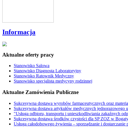
Informacja
Aktualne oferty pracy
Stanowisko Salowa
Stanowisko Diagnosta Laboratoryjny
Stanowisko Ratownik Medyczny
Stanowisko specjalista medycyny rodzinnej
Aktualne Zamówienia Publiczne
Sukcesywna dostawa wyrobów farmaceutycznych oraz materi
Sukcesywna dostawa artykułów medycznych jednorazowego u
"Usługa odbioru, transportu i unieszkodliwiania zakaźnych o
Sukcesywna dostawa środków czystości dla SP ZOZ w Bogaty
Usługa całodobowego żywienia – sporządzanie i dostarczani