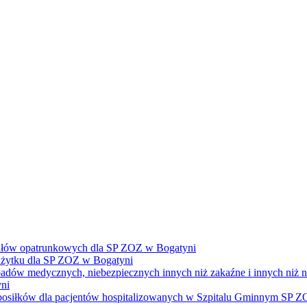
ałów opatrunkowych dla SP ZOZ w Bogatyni
żytku dla SP ZOZ w Bogatyni
dpadów medycznych, niebezpiecznych innych niż zakaźne i innych niż
ni
e posiłków dla pacjentów hospitalizowanych w Szpitalu Gminnym SP 