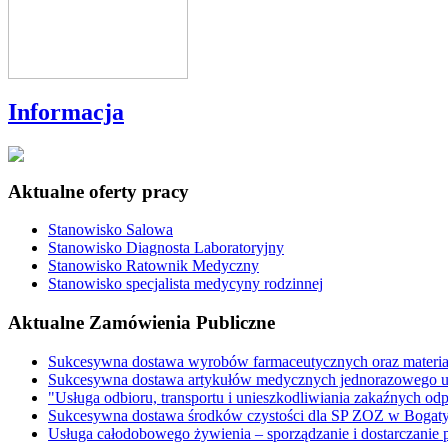
Informacja
Aktualne oferty pracy
Stanowisko Salowa
Stanowisko Diagnosta Laboratoryjny
Stanowisko Ratownik Medyczny
Stanowisko specjalista medycyny rodzinnej
Aktualne Zamówienia Publiczne
Sukcesywna dostawa wyrobów farmaceutycznych oraz materi
Sukcesywna dostawa artykułów medycznych jednorazowego u
"Usługa odbioru, transportu i unieszkodliwiania zakaźnych o
Sukcesywna dostawa środków czystości dla SP ZOZ w Bogaty
Usługa całodobowego żywienia – sporządzanie i dostarczani