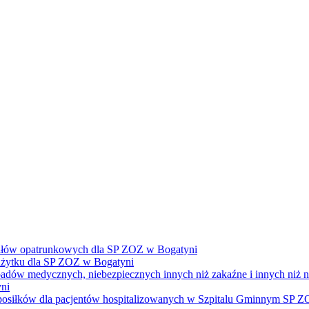
ałów opatrunkowych dla SP ZOZ w Bogatyni
żytku dla SP ZOZ w Bogatyni
dpadów medycznych, niebezpiecznych innych niż zakaźne i innych niż
ni
e posiłków dla pacjentów hospitalizowanych w Szpitalu Gminnym SP 